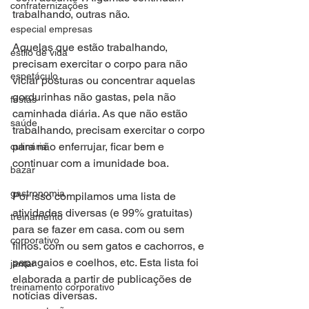
confraternizações
trabalhando, outras não.
especial empresas
Aquelas que estão trabalhando, 
estilo de vida
precisam exercitar o corpo para não 
espetáculo
viciar posturas ou concentrar aquelas 
gordurinhas não gastas, pela não 
festas
caminhada diária. As que não estão 
saúde
trabalhando, precisam exercitar o corpo 
para não enferrujar, ficar bem e 
culinária
continuar com a imunidade boa.
bazar
gastronomia
Por isso compilamos uma lista de 
atividades diversas (e 99% gratuitas) 
treinamento
para se fazer em casa. com ou sem 
corporativo
filhos. com ou sem gatos e cachorros, e 
papagaios e coelhos, etc. Esta lista foi 
jantar
elaborada a partir de publicações de 
treinamento corporativo
notícias diversas. 