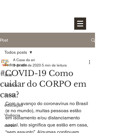
Post
Todos posts
A Casa da ari
Todos posts
3 de abr. de 2020
5 min de leitura
#COVID-19 Como
arte
cuidar do CORPO em
cultura
casa?
moda
Com o avanço do coronavírus no Brasil 
educação
(e no mundo), muitas pessoas estão 
Vivência
em isolamento e/ou distanciamento 
social. Isto significa que estão em casa, 
curso
“sem assunto”. Algumas continuam 