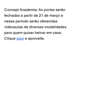
Concept Academia: As portas serão 
fechadas a partir de 21 de março e 
nesse período serão oferecidas 
videoaulas de diversas modalidades 
para quem quiser treinar em casa. 
Clique 
aqui
 e aproveite.
Exercícios em casa: O canal oferece 
videoaulas gratuitas de diversas 
modalidades como alongamento, 
ginástica, Fit Pilates e aerohit. Confira 
aqui
.
Namu Pilates
. Namu, que significa 
árvore em coreano, simboliza o 
conhecimento com suas múltiplas 
ramificações, está representada nosso 