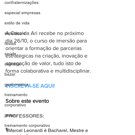
confraternizações
especial empresas
estilo de vida
A Casa da Ari recebe no próximo 
espetáculo
dia 26/10, o curso de imersão para 
festas
orientar a formação de parcerias 
saúde
estratégicas na criação, inovação e 
agregação de valor, tudo isto de 
culinária
forma colaborativa e multidisciplinar.
bazar
gastronomia
INSCREVA-SE AQUI!
treinamento
Sobre este evento
corporativo
jantar
PROFESSORES:
treinamento corporativo
🎙Marcel Leonardi é Bacharel, Mestre e 