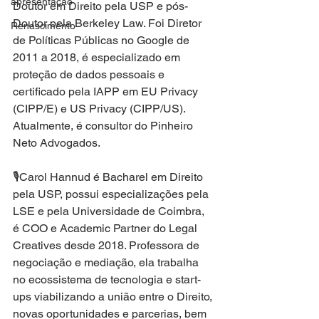
apresentação
Doutor em Direito pela USP e pós-
Doutor pela Berkeley Law. Foi Diretor 
Renascimento
de Políticas Públicas no Google de 
2011 a 2018, é especializado em 
proteção de dados pessoais e 
certificado pela IAPP em EU Privacy 
(CIPP/E) e US Privacy (CIPP/US). 
Atualmente, é consultor do Pinheiro 
Neto Advogados.
🎙Carol Hannud é Bacharel em Direito 
pela USP, possui especializações pela 
LSE e pela Universidade de Coimbra, 
é COO e Academic Partner do Legal 
Creatives desde 2018. Professora de 
negociação e mediação, ela trabalha 
no ecossistema de tecnologia e start-
ups viabilizando a união entre o Direito, 
novas oportunidades e parcerias, bem 