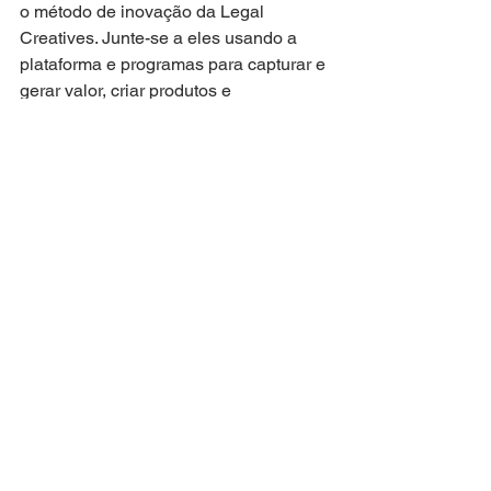
o método de inovação da Legal 
Creatives. Junte-se a eles usando a 
plataforma e programas para capturar e 
gerar valor, criar produtos e 
experiências legais melhores e crescer 
exponencialmente.
#PrivacybyDesign
#LegalCreativesDesign
#produtosdigitais
#curso
#direitodigital
#criação
#inovação
Ver tudo
Posts recentes