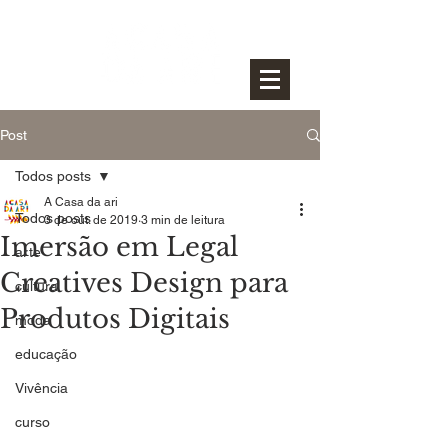
Post
Todos posts
A Casa da ari
Todos posts
3 de out. de 2019
3 min de leitura
Imersão em Legal
arte
Creatives Design para
cultura
Produtos Digitais
moda
educação
Vivência
curso